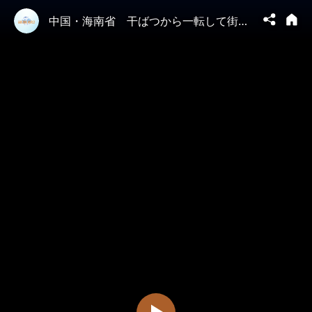
中国・海南省 干ばつから一転して街が水没 世界を襲うエルニーニョ現象