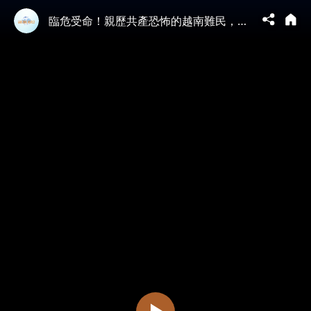
臨危受命！親歷共產恐怖的越南難民，為何成為川普最信任的海軍部長？高雄的反共傳奇。｜薇羽看世間 20260428