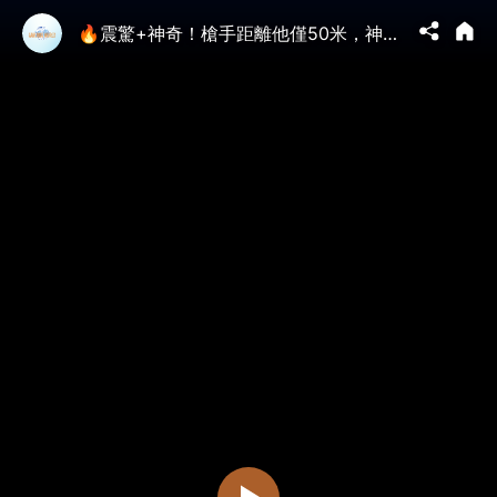
🔥震驚+神奇！槍手距離他僅50米，神又救了他一次！美國4位總統被暗殺，川普有何不同？他最終能逃脫總統暗殺魔咒嗎？｜#未解之謎 扶搖