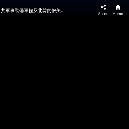
【袁紅冰熱點】獨家內幕：早在8年前中共就組建…並早為伊朗組成影子內閣…連伊朗對美談判方案…在伊朗戰爭後中共軍事裝備軍糧及北韓的假美鈔源源不斷通過中伊鐵路…為伊朗伊斯蘭革命衛隊…
Share
Home