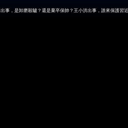
事，是卸磨殺驢？還是棄卒保帥？王小洪出事，誰來保護習近平？