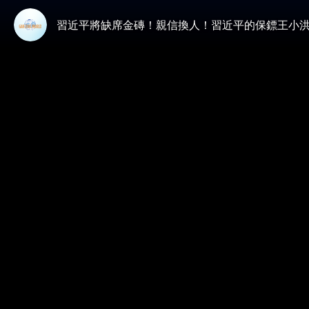
習近平將缺席金磚！親信換人！習近平的保鏢王小洪出