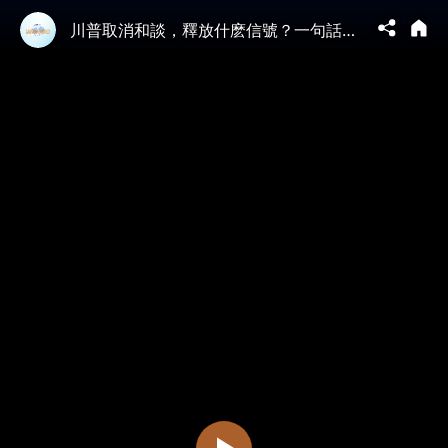
川普取消和談，釋放什麽信號？一句話透內情。聯邦《拯救法案》被卡，加州版獲重大突破。#川普 #伊朗 #拯救法案 | 新視野 第2319期 20260426