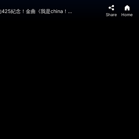
朱鎔基從中南海西門走出！現場鴉雀無聲；女戰狼大鬧國際航班，習近平要接見她？小粉紅最徹底脫粉！穿越27年的425紀念！金曲《我是china！》火了！（老北京茶館/第1615集/2026/04/25）
Share
Home