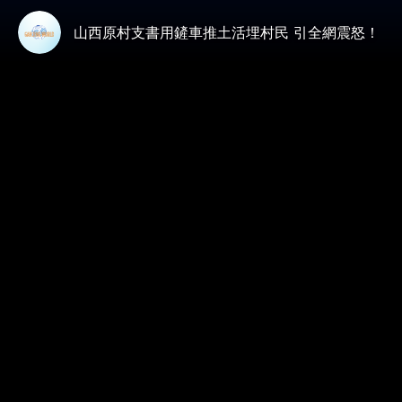
山西原村支書用鏟車推土活埋村民 引全網震怒！