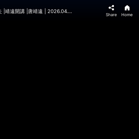
🔥震驚：川普宣布無限期停火，事關伊朗政變？美伊談判擱淺，川普轟炸改絞殺；「管家」突換人，王小洪又玩消失 |靖遠開講 |唐靖遠 | 2026.04.21
Share
Home