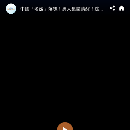
中國「名媛」落魄！男人集體清醒！逃離婚戀市場！舔狗經濟崩塌！ #看大陸