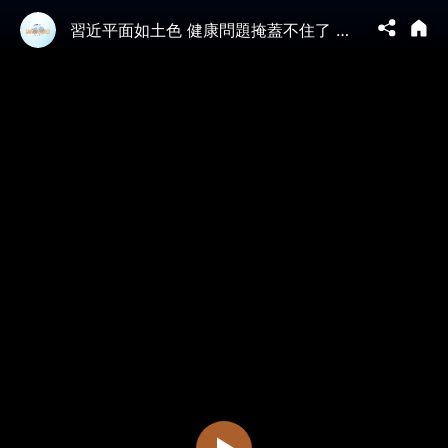
習近平面如土色 健康問題掩蓋不住了 越南電視臺把習近平的真實模樣曝光了 中國内幕