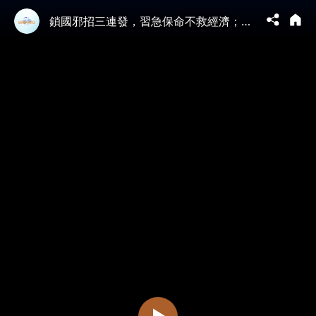
鎖國邪招三連發，習急保命不救經濟；想當台灣救世主，中共統戰秀鬧笑話；習喊新口號，自曝中俄關係陷冷戰？（2026.4.17）｜唐浩說-世界的十字路口