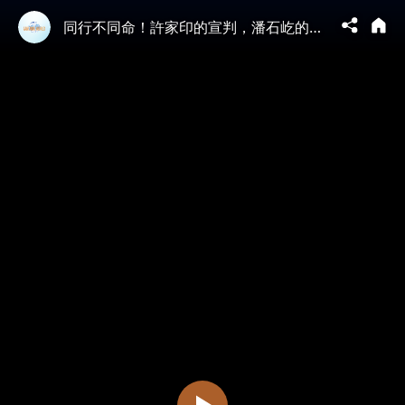
同行不同命！許家印的宣判，潘石屹的文章；同是地產大佬，命運截然不同！｜薇羽看世間 20260415