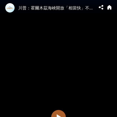
川普：霍爾木茲海峽開放「相當快」不許伊朗收費