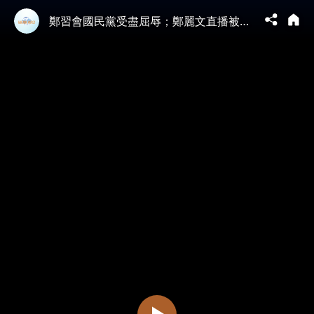
鄭習會國民黨受盡屈辱；鄭麗文直播被掐，遭習當面訓斥「別裝糊塗」；習近平閉門開空頭支票，鄭卻要台灣人「去看新華社」？美議員為何急赴台灣催軍購？【江峰漫談20260410第1192期】#中國時局