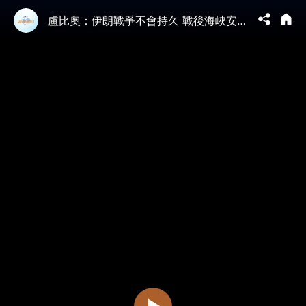
盧比奧：伊朗戰爭不會持久 戰後海峽安全需全球共同負責｜中文即時字幕