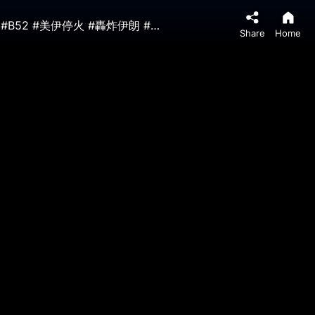
美伊同意停火兩週 停火前美以猛轟伊朗關鍵基礎設施 美要炸翻伊朗 離不開轟炸機 #美伊戰爭 #史詩之怒 #B1B #B2 #B52 #美伊停火 #轟炸伊朗 #炸橋 | 04/08 馬克時空
Share
Home