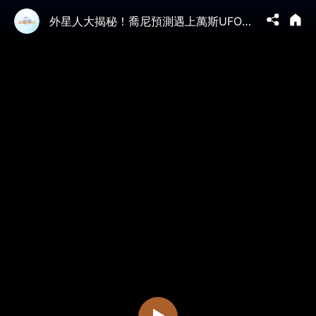
外星人大揭秘！喬尼預測遇上萬斯UFO：他們根本不是外星人|#信不信由你