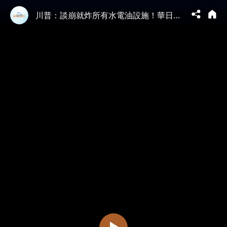
川普：談崩就炸所有水電油設施！華日曝奪濃縮鈾計劃猛料；伊總統發飆「不停戰只能撐3周」；習反常露面 | 靖遠開講 |唐靖遠 | 2026.03.30