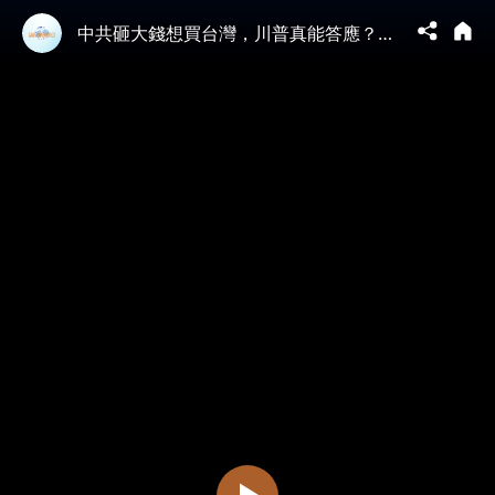
中共砸大錢想買台灣，川普真能答應？川普想找習近平跟蔡英文談判？十年教訓，川普鐵了心收拾中共？（2026.3.27）｜唐浩說-世界的十字路口