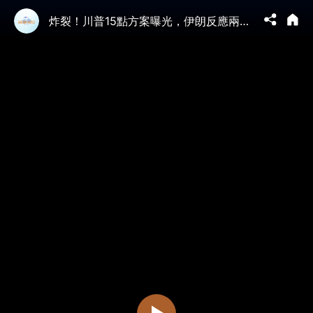
炸裂！川普15點方案曝光，伊朗反應兩極；海灣兩國要參戰！伊朗送禮川普大喜；以色列:作戰計劃不變| 靖遠開講 |唐靖遠 | 2026.03.24