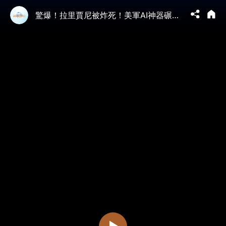
驚爆！拉里賈尼被炸死！美軍AI神器碾壓伊朗馬賽克防禦體系，巴斯基民兵嚇投降，中共軍工現原形，習近平背後軍援徹底失效