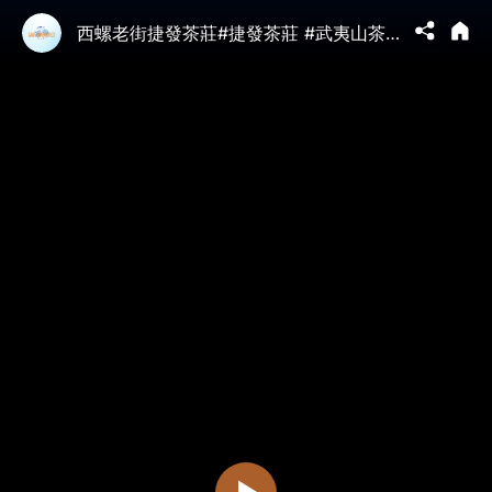
西螺老街捷發茶莊#捷發茶莊 #武夷山茶 #聯興公司 #鹿港堯陽茶行 #台灣茶文化 #茶葉貿易 #老茶行故事 #鹿港歷史 #茶路傳承 #台灣職人