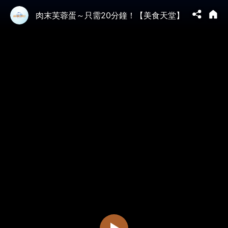
肉末芙蓉蛋～只需20分鐘！【美食天堂】