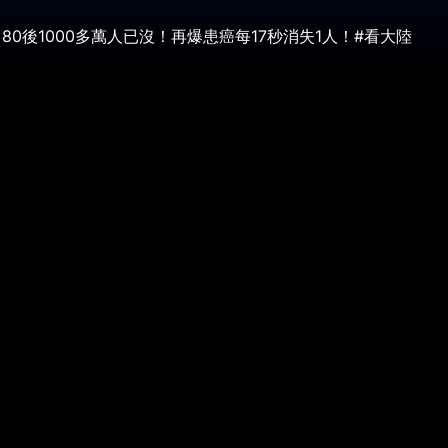
0後1000多萬人已沒！再爆患癌每17秒消失1人！#看大陸