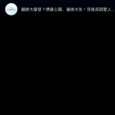
腦梗大爆發？擠爆公園、遍佈大街！背後原因驚人，8