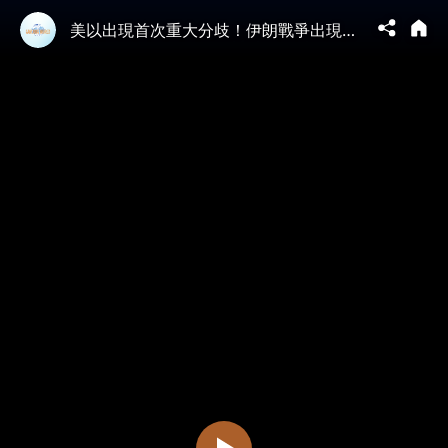
美以出現首次重大分歧！伊朗戰爭出現拐點，戰爭很快結束？ ！ #真觀點 #真飛