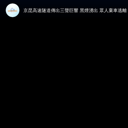
京昆高速隧道傳出三聲巨響 黑煙湧出 眾人棄車逃離