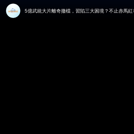
5億武統大片離奇撤檔，習陷三大困境？不止赤馬紅羊