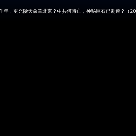
年，更兇險天象罩北京？中共何時亡，神秘巨石已劇透？（2026