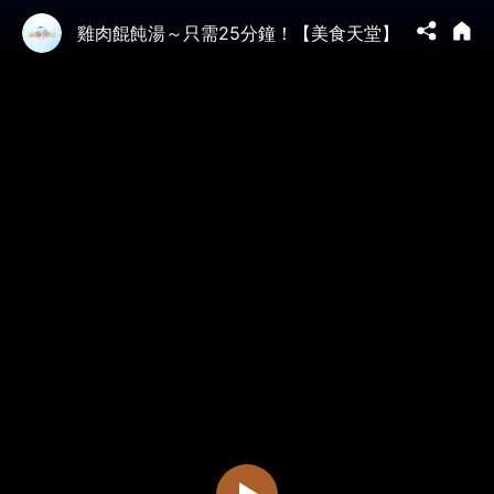
雞肉餛飩湯～只需25分鐘！【美食天堂】