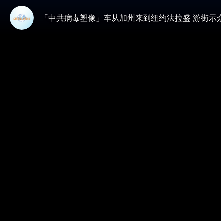
「中共病毒塑像」车从加州来到纽约法拉盛 游街示