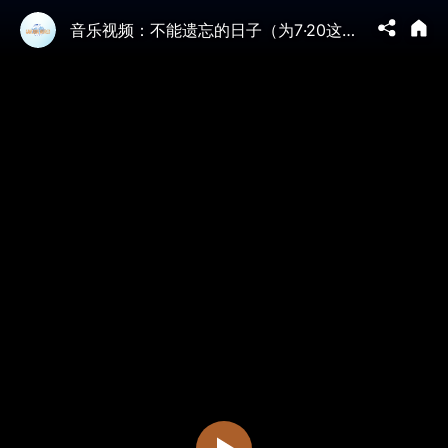
音乐视频：不能遗忘的日子（为7·20这个预言中特殊的日子而作）