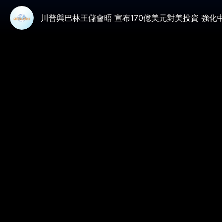
川普與巴林王儲會晤 宣布170億美元對美投資 強