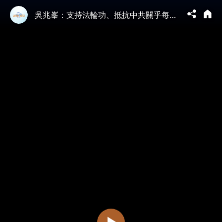
吳兆峯：支持法輪功、抵抗中共關乎每一個人【 #聽紀元 】| #大紀元新聞