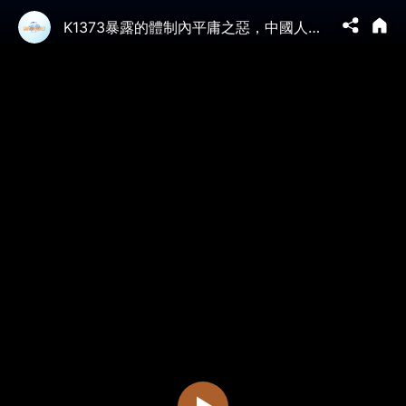
K1373暴露的體制內平庸之惡，中國人不如豬竟然是法律規定；三篇「命題作文」警告百姓官家的窗戶寧死不得打破。列車之困是當下中國之困真實寫照【江峰漫談20250707第1091期】#破窗事件