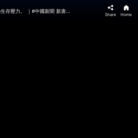
7月1日，北京海淀區房產中介阿芳通過自媒體平台披露了北京各行各業的收入現狀，揭示普通民眾在高生活成本下的生存壓力。 ｜#中國新聞 新唐人大紀元聯合頻道
Share
Home