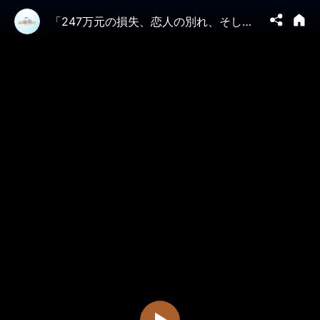
「247万元の損失、恋人の別れ、そして訴訟」 上海中産層が直面する過酷な現実