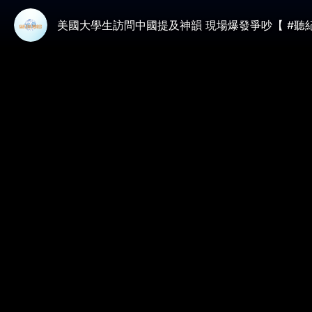
美國大學生訪問中國提及神韻 現場爆發爭吵【 #聽紀