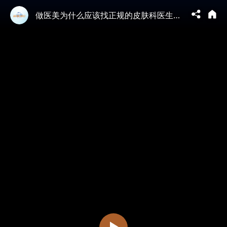
做医美为什么应该找正规的皮肤科医生？ 纽约皮肤科诊所推荐｜纽约美容院推荐 ｜纽约皮肤科专家推荐