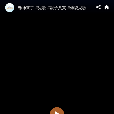
春神來了 #兒歌 #親子共賞 #傳統兒歌 #德國兒歌 #春天 #春神