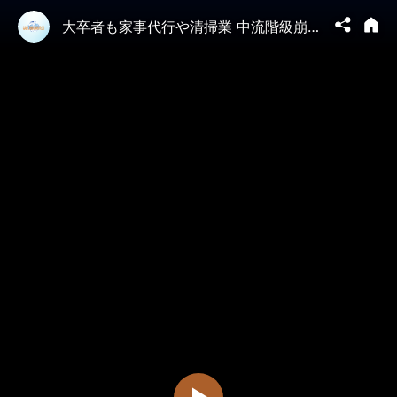
大卒者も家事代行や清掃業 中流階級崩壊でどうなる？