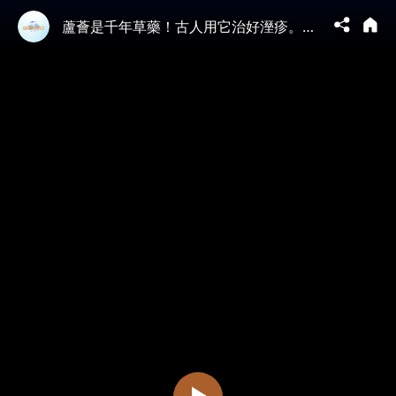
蘆薈是千年草藥！古人用它治好溼疹。高溫曬傷發紅統統跑出來？退紅止痛超有感。天然保溼精華液，增生這1寶，修復撫紋助膨潤。這樣吃，改善胃潰瘍，緩解1便秘。注意！這2種人不宜吃｜胡乃文開講Dr.HU_258