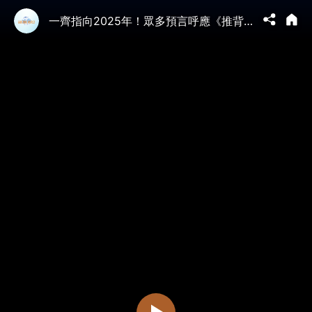
一齊指向2025年！眾多預言呼應《推背圖》大地震來了？英國帕克、日本預言家、美國先知凱西、星象家⋯⋯描述世界和中國⋯⋯太驚悚了！｜ #未解之謎