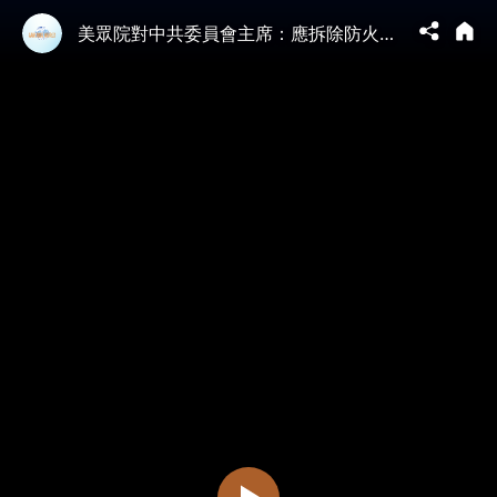
美眾院對中共委員會主席：應拆除防火長城；美國防部發布新北極戰略 遏制中俄擴張野心；布林肯本週亞洲行訪日菲 將向王毅談台灣安全；走私2噸芬太尼前體 中國公民被美國起訴【 #環球直擊 】｜ #新唐人電視台