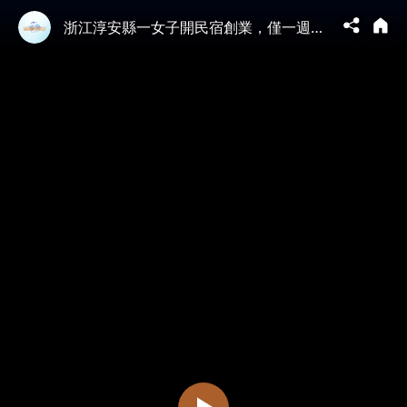
浙江淳安縣一女子開民宿創業，僅一週就被洪水沖毀，無奈地在洪水中彈古箏。