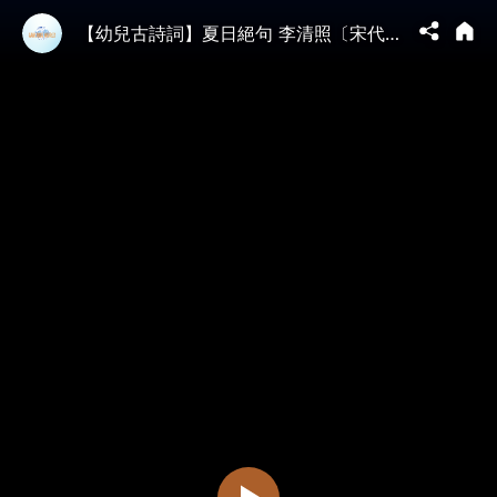
【幼兒古詩詞】夏日絕句 李清照〔宋代〕| #淨地書院 #傳統文化 #唐詩 #兒童 #教育 #夏日絕句 #李清照