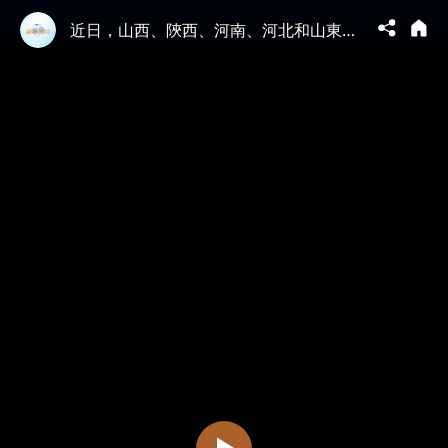
近日，山西、陝西、河南、河北和山東等地持續高溫，部分地區午後地表溫度或超60℃，局地甚至可超70℃。｜#中國新聞 新唐人大紀元聯合頻道