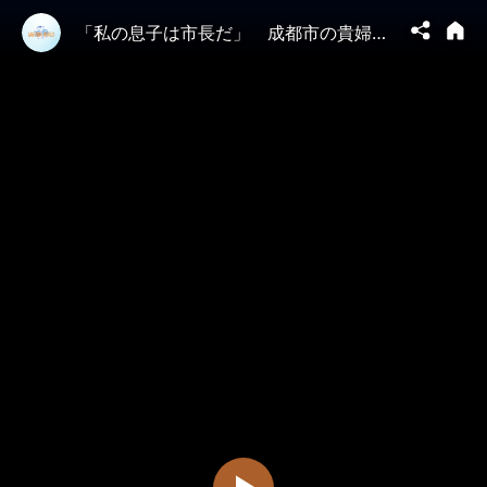
「私の息子は市長だ」 成都市の貴婦人が引き起こした大騒動 民衆が激怒