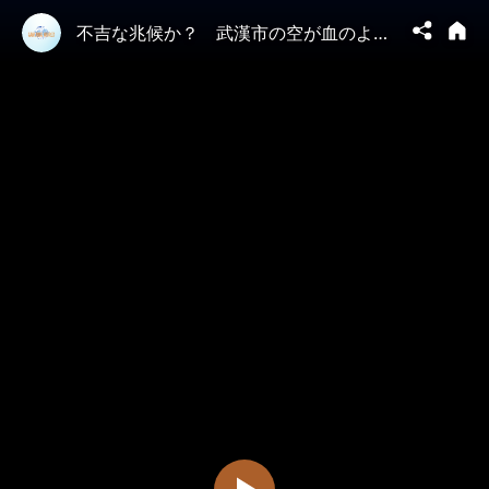
不吉な兆候か？ 武漢市の空が血のような赤色に変わった