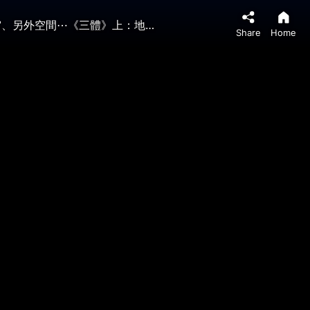
兩個粒子，攪亂地球！物理學走到終點，竟是這⋯眾多眼睛匯聚成一隻大眼睛！一粒沙裡，藏三千大千世界！微宇宙、另外空間⋯《三體》上：地球往事。｜ #未解之謎 扶搖
Share
Home