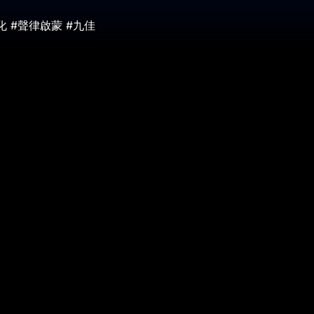
化 #聲律啟蒙 #九佳