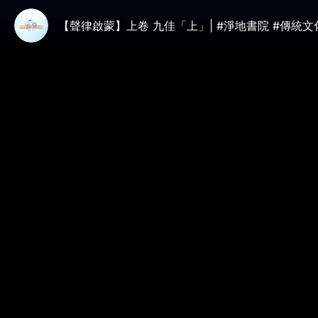
【聲律啟蒙】上卷 九佳「上」| #淨地書院 #傳統文